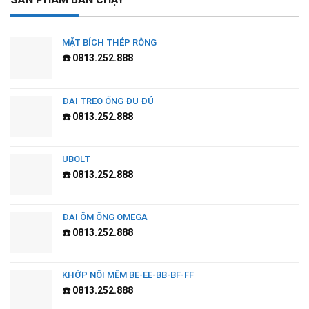
MẶT BÍCH THÉP RỖNG
☎️ 0813.252.888
ĐAI TREO ỐNG ĐU ĐỦ
☎️ 0813.252.888
UBOLT
☎️ 0813.252.888
ĐAI ÔM ỐNG OMEGA
☎️ 0813.252.888
KHỚP NỐI MỀM BE-EE-BB-BF-FF
☎️ 0813.252.888