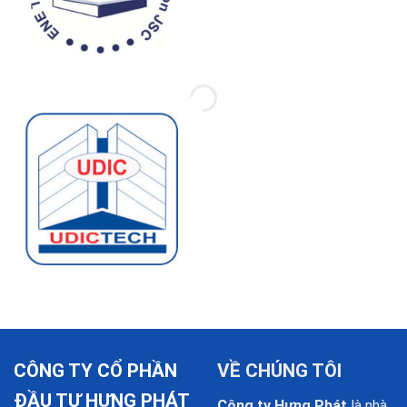
CÔNG TY CỔ PHẦN
VỀ CHÚNG TÔI
ĐẦU TƯ HƯNG PHÁT
Công ty Hưng Phát
là nhà