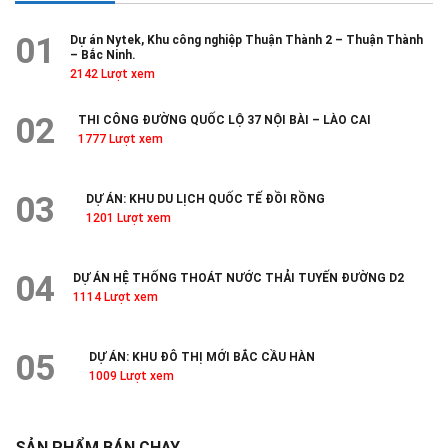
01
Dự án Nytek, Khu công nghiệp Thuận Thành 2 – Thuận Thành
– Bắc Ninh.
2142 Lượt xem
02
THI CÔNG ĐƯỜNG QUỐC LỘ 37 NỘI BÀI – LÀO CAI
1777 Lượt xem
03
DỰ ÁN: KHU DU LỊCH QUỐC TẾ ĐỒI RỒNG
1201 Lượt xem
04
DỰ ÁN HỆ THỐNG THOÁT NƯỚC THẢI TUYẾN ĐƯỜNG D2
1114 Lượt xem
05
DỰ ÁN: KHU ĐÔ THỊ MỚI BẮC CẦU HÀN
1009 Lượt xem
SẢN PHẨM BÁN CHẠY