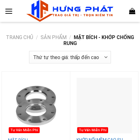
Chuyển
đến
nội
dung
TRANG CHỦ
/
SẢN PHẨM
/
MẶT BÍCH - KHỚP CHỐNG
RUNG
Tư Vấn Miễn Phí
Tư Vấn Miễn Phí
KHỚP NỐI MỀM CAO SU