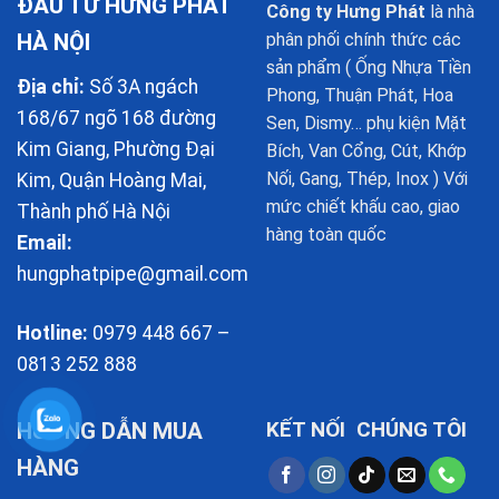
ĐẦU TƯ HƯNG PHÁT
Công ty Hưng Phát
là nhà
HÀ NỘI
phân phối chính thức các
sản phẩm ( Ống Nhựa Tiền
Địa chỉ:
Số 3A ngách
Phong, Thuận Phát, Hoa
168/67 ngõ 168 đường
Sen, Dismy… phụ kiện Mặt
Kim Giang, Phường Đại
Bích, Van Cổng, Cút, Khớp
Nối, Gang, Thép, Inox ) Với
Kim, Quận Hoàng Mai,
mức chiết khấu cao, giao
Thành phố Hà Nội
hàng toàn quốc
Email:
hungphatpipe@gmail.com
Hotline:
0979 448 667 –
0813 252 888
KẾT NỐI CHÚNG TÔI
HƯỚNG DẪN MUA
HÀNG