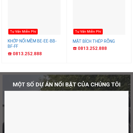
Tư Vấn Miễn Phí
Tư Vấn Miễn Phí
KHỚP NỐI MỀM BE-EE-BB-
MẶT BÍCH THÉP RỖNG
BF-FF
☎️ 0813.252.888
☎️ 0813.252.888
MỘT SỐ DỰ ÁN NỔI BẬT CỦA CHÚNG TÔI