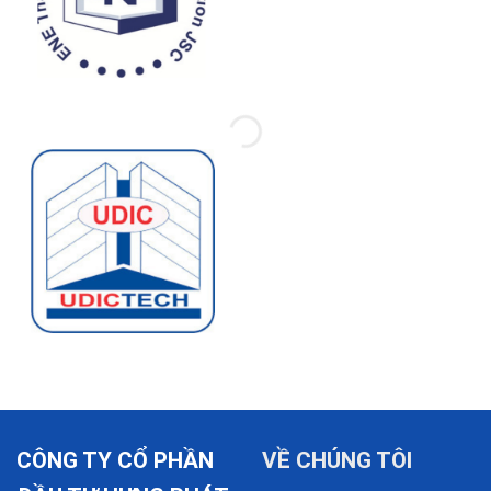
CÔNG TY CỔ PHẦN
VỀ CHÚNG TÔI