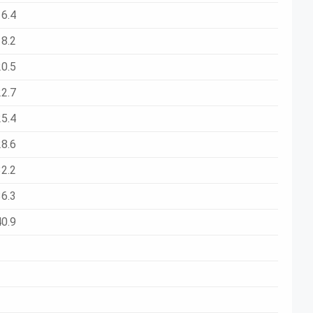
16.4
18.2
20.5
22.7
25.4
28.6
32.2
36.3
40.9