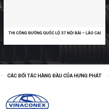
THI CÔNG ĐƯỜNG QUỐC LỘ 37 NỘI BÀI – LÀO CAI
CÁC ĐỐI TÁC HÀNG ĐẦU CỦA HƯNG PHÁT