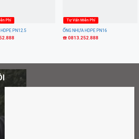
ễn Phí
Tư Vấn Miễn Phí
 HDPE PN12.5
ỐNG NHỰA HDPE PN16
252.888
☎️ 0813.252.888
ÔI