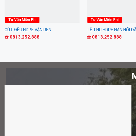
Tư Vấn Miễn Phí
Tư Vấn Miễn Phí
CÚT ĐỀU HDPE VẶN REN
TÊ THU HDPE HÀN NỐI Đ
☎️ 0813.252.888
☎️ 0813.252.888
M