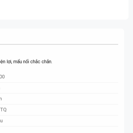
n lợi, mấu nối chắc chắn.
00
n
n
 TQ
ầu