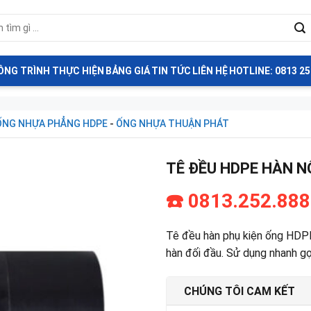
ÔNG TRÌNH THỰC HIỆN
BẢNG GIÁ
TIN TỨC
LIÊN HỆ
HOTLINE: 0813 25
ỐNG NHỰA PHẲNG HDPE
-
ỐNG NHỰA THUẬN PHÁT
TÊ ĐỀU HDPE HÀN N
☎️ 0813.252.888
Tê đều hàn phụ kiện ống HDP
hàn đối đầu. Sử dụng nhanh gọn
CHÚNG TÔI CAM KẾT