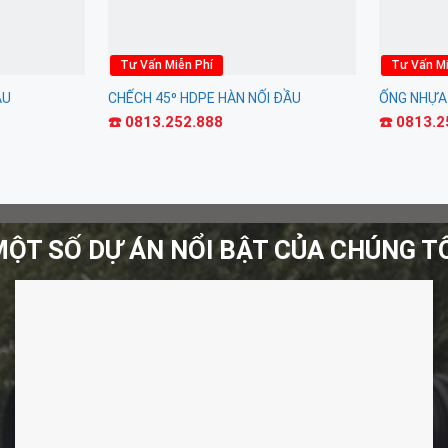
Tư Vấn Miễn Phí
Tư Vấn Mi
ẦU
CHẾCH 45⁰ HDPE HÀN NỐI ĐẦU
ỐNG NHỰA
☎️ 0813.252.888
☎️ 0813.
ỘT SỐ DỰ ÁN NỔI BẬT CỦA CHÚNG T