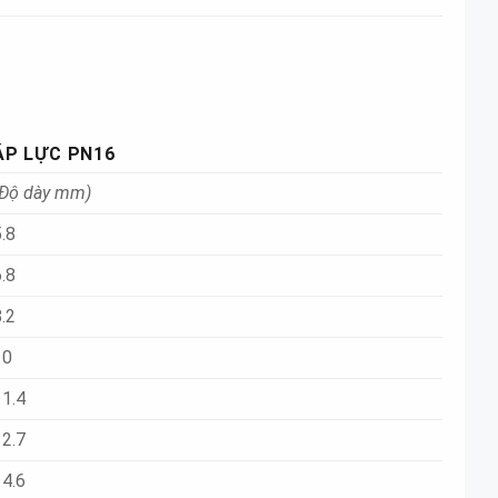
ÁP LỰC PN16
(Độ dày mm)
.8
.8
.2
10
11.4
12.7
14.6