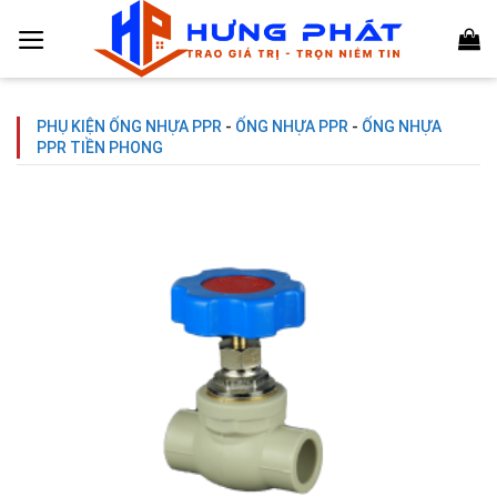
Chuyển
đến
nội
dung
PHỤ KIỆN ỐNG NHỰA PPR
-
ỐNG NHỰA PPR
-
ỐNG NHỰA
PPR TIỀN PHONG