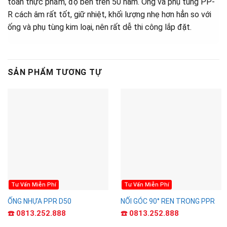
toàn thực phẩm, độ bền trên 50 năm. Ống và phụ tùng PP-
R cách âm rất tốt, giữ nhiệt, khối lượng nhẹ hơn hẳn so với
ống và phụ tùng kim loại, nên rất dễ thi công lắp đặt.
SẢN PHẨM TƯƠNG TỰ
Tư Vấn Miễn Phí
Tư Vấn Miễn Phí
ỐNG NHỰA PPR D50
NỐI GÓC 90° REN TRONG PPR
☎️ 0813.252.888
☎️ 0813.252.888